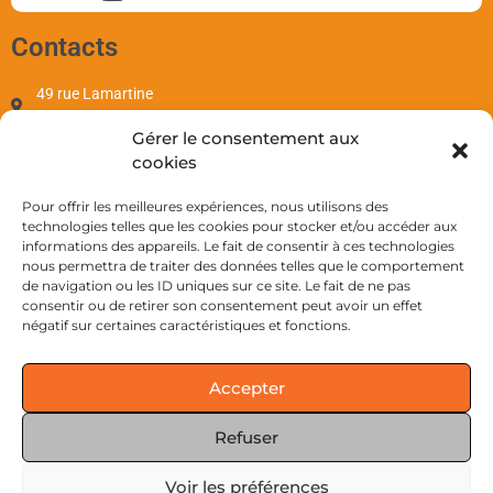
Contacts
49 rue Lamartine
97110 Pointe-à-Pitre
Gérer le consentement aux
contact@sewi.fr
cookies
+590 690 701 655
Mentions
Pour offrir les meilleures expériences, nous utilisons des
technologies telles que les cookies pour stocker et/ou accéder aux
informations des appareils. Le fait de consentir à ces technologies
Mentions Légales
nous permettra de traiter des données telles que le comportement
CGV
de navigation ou les ID uniques sur ce site. Le fait de ne pas
Politique de Cookies
consentir ou de retirer son consentement peut avoir un effet
négatif sur certaines caractéristiques et fonctions.
Réseaux
Accepter
Refuser
Voir les préférences