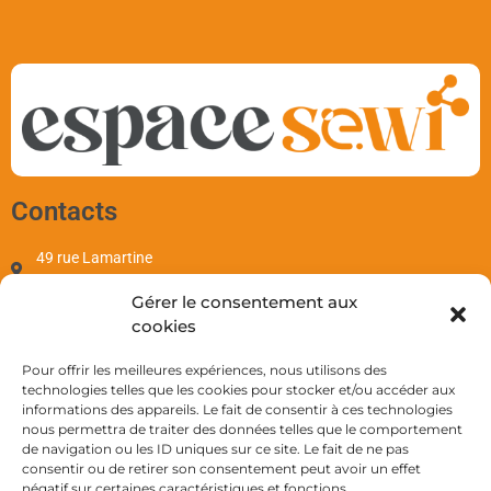
Contacts
49 rue Lamartine
97110 Pointe-à-Pitre
Gérer le consentement aux
contact@sewi.fr
cookies
+590 690 701 655
Mentions
Pour offrir les meilleures expériences, nous utilisons des
technologies telles que les cookies pour stocker et/ou accéder aux
informations des appareils. Le fait de consentir à ces technologies
Mentions Légales
nous permettra de traiter des données telles que le comportement
CGV
de navigation ou les ID uniques sur ce site. Le fait de ne pas
Politique de Cookies
consentir ou de retirer son consentement peut avoir un effet
négatif sur certaines caractéristiques et fonctions.